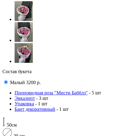
Состав букета
Малый
3200
р.
Пионовидная роза "Мисти Бабблз"
- 5 шт
Эвкалипт
- 3 шт
Упаковка
- 1 шт
Бант декоративный
- 1 шт
50см
20 см