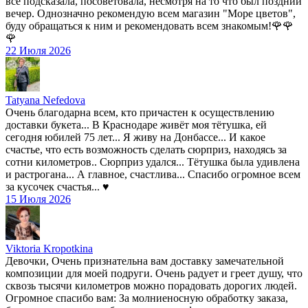
всё подсказала, посоветовала, несмотря на то что был поздний
вечер. Однозначно рекомендую всем магазин "Море цветов",
буду обращаться к ним и рекомендовать всем знакомым!🌹🌹
🌹
22 Июля 2026
Tatyana Nefedova
Очень благодарна всем, кто причастен к осуществлению
доставки букета... В Краснодаре живёт моя тётушка, ей
сегодня юбилей 75 лет... Я живу на Донбассе... И какое
счастье, что есть возможность сделать сюрприз, находясь за
сотни километров.. Сюрприз удался... Тётушка была удивлена
и растрогана... А главное, счастлива... Спасибо огромное всем
за кусочек счастья... ♥️
15 Июля 2026
Viktoria Kropotkina
Девочки, Очень признательна вам доставку замечательной
композиции для моей подруги. Очень радует и греет душу, что
сквозь тысячи километров можно порадовать дорогих людей.
Огромное спасибо вам: За молниеносную обработку заказа,