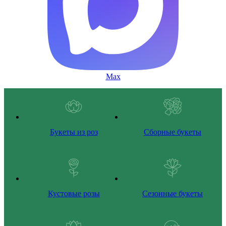
Max
Букеты из роз
Сборные букеты
Кустовые розы
Сезонные букеты