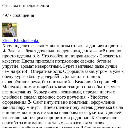
Отзывы и предложения
4977
сообщения
Elena Khodochenko
Хочу поделиться своим восторгом от заказа доставки цветов
🌷 Заказала букет доченьки на день рождения — всё прошло
просто идеально.🌷 Что особенно понравилось: - Свежесть и
качество: Цветы приехали потрясающе свежие, бутоны
упругие, аромат невероятный. Букет выглядел даже лучше,
чем на фото! - Оперативность: Оформила заказ утром, а уже к
обеду курьер был у дочери🚕 . Доставили точно в
оговорённое время, без опозданий. - Вежливый сервис 📲 :
Менеджер помог подобрать композицию под событие, учёл
все пожелания. Курьер очень вежливый, передал цветы с
улыбкой и сделал красивое фото вручения. - Удобство
оформления:📝 Сайт интуитивно понятный, оформление
заняло пару минут. - Впечатление получателя: доченька была
в полном восторге, не могла налюбоваться букетом! Для неё
это стало настоящим сюрпризом и радостью.🌷 Отдельное
спасибо за внимание к деталям — красивая упаковка,
открытка с тёплыми словами, маленький бонус-комплимент