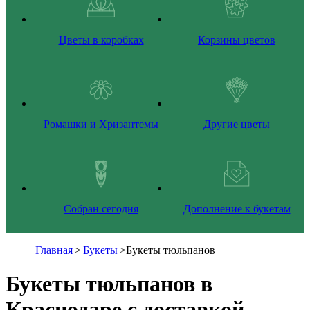
Цветы в коробках
Корзины цветов
Ромашки и Хризантемы
Другие цветы
Собран сегодня
Дополнение к букетам
Главная
>
Букеты
>
Букеты тюльпанов
Букеты тюльпанов в
Краснодаре с доставкой