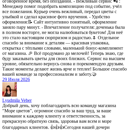
оговорённое время, без опозданий. - Вежливый сервис 📲 :
Менеджер помог подобрать композицию под событие, учёл
все пожелания. Курьер очень вежливый, передал цветы с
улыбкой и сделал красивое фото вручения. - Удобство
оформления:📝 Сайт интуитивно понятный, оформление
заняло пару минут. - Впечатление получателя: доченька была
в полном восторге, не могла налюбоваться букетом! Для неё
это стало настоящим сюрпризом и радостью.🌷 Отдельное
спасибо за внимание к деталям — красивая упаковка,
открытка с тёплыми словами, маленький бонус-комплимент
от магазина. 🎉 Всё продумано до мелочей! Теперь знаю, где
буду заказывать цветы для своих близких. Сервис на высшем
уровне, обязательно вернусь снова и порекомендую друзьям.
Такие моменты делают жизнь ярче и теплее! Большое спасибо
вашей команде за профессионализм и заботу.🤝
29 Июля 2026
Lyudmila Veber
Добрый день, хочу поблагодарить всю команду магазина
"Море цветов", огромное спасибо за ваш труд, за ваше
внимание к каждому клиенту и ответственность, за
прекрасную обратную связь, здоровья вам всем и море
благодарных клиентов. 👍👍👍Сегодня нашей дочери