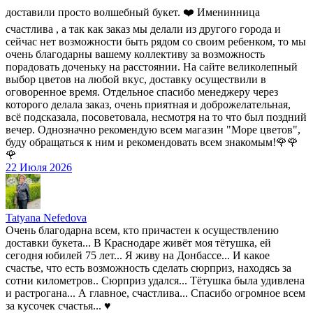
доставили просто волшебный букет. ❤️ Именинница
счастлива , а так как заказ мы делали из другого города и
сейчас нет возможности быть рядом со своим ребенком, то мы
очень благодарны вашему коллективу за возможность
порадовать доченьку на расстоянии. На сайте великолепный
выбор цветов на любой вкус, доставку осуществили в
оговоренное время. Отдельное спасибо менеджеру через
которого делала заказ, очень приятная и доброжелательная,
всё подсказала, посоветовала, несмотря на то что был поздний
вечер. Однозначно рекомендую всем магазин "Море цветов",
буду обращаться к ним и рекомендовать всем знакомым!🌹🌹
🌹
22 Июля 2026
Tatyana Nefedova
Очень благодарна всем, кто причастен к осуществлению
доставки букета... В Краснодаре живёт моя тётушка, ей
сегодня юбилей 75 лет... Я живу на Донбассе... И какое
счастье, что есть возможность сделать сюрприз, находясь за
сотни километров.. Сюрприз удался... Тётушка была удивлена
и растрогана... А главное, счастлива... Спасибо огромное всем
за кусочек счастья... ♥️